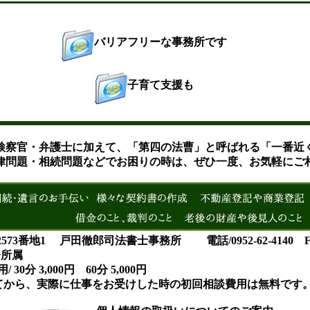
バリアフリーな事務所です
子育て支援も
検察官・弁護士に加えて、「第四の法曹」と呼ばれる「一番近
律問題・相続問題などでお困りの時は、ぜひ一度、お気軽にご
番地1 戸田徹郎司法書士事務所 電話/0952-62-4140 Fax/0
会所属
 30分 3,000円 60分 5,000円
てから、実際に仕事をお受けした時の初回相談費用は無料です