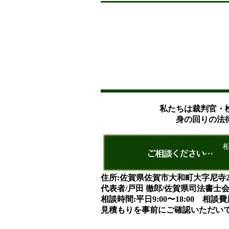
私たちは裁判官・
身の回りの法
住所:佐賀県佐賀市大和町大字尼寺2573
代表者/戸田 徹郎/佐賀県司法書士
相談時間:平日9:00〜18:00 相談費用/
見積もりを事前にご確認いただい